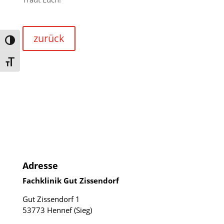
zurück
Umschalten auf hohe Kontraste
Schrift vergrößern
Adresse
Fachklinik Gut Zissendorf
Gut Zissendorf 1
53773 Hennef (Sieg)