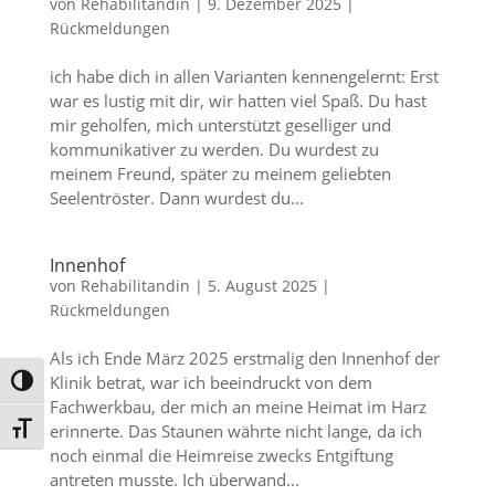
von
Rehabilitandin
|
9. Dezember 2025
|
Rückmeldungen
ich habe dich in allen Varianten kennengelernt: Erst
war es lustig mit dir, wir hatten viel Spaß. Du hast
mir geholfen, mich unterstützt geselliger und
kommunikativer zu werden. Du wurdest zu
meinem Freund, später zu meinem geliebten
Seelentröster. Dann wurdest du...
Innenhof
von
Rehabilitandin
|
5. August 2025
|
Rückmeldungen
Als ich Ende März 2025 erstmalig den Innenhof der
Klinik betrat, war ich beeindruckt von dem
Umschalten auf hohe Kontraste
Fachwerkbau, der mich an meine Heimat im Harz
erinnerte. Das Staunen währte nicht lange, da ich
Schrift vergrößern
noch einmal die Heimreise zwecks Entgiftung
antreten musste. Ich überwand...