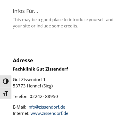
Infos Für…
This may be a good place to introduce yourself and
your site or include some credits.
Adresse
Fachklinik Gut Zissendorf
Gut Zissendorf 1
Umschalten auf hohe Kontraste
53773 Hennef (Sieg)
Schrift vergrößern
Telefon: 02242- 88950
E-Mail:
info@zissendorf.de
Internet:
www.zissendorf.de